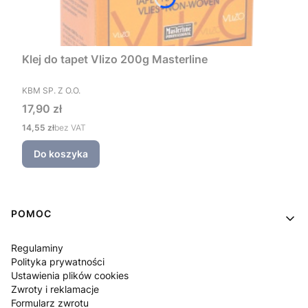
Klej do tapet Vlizo 200g Masterline
PRODUCENT
KBM SP. Z O.O.
Cena
17,90 zł
Cena
14,55 zł
bez VAT
Do koszyka
Linki w stopce
POMOC
Regulaminy
Polityka prywatności
Ustawienia plików cookies
Zwroty i reklamacje
Formularz zwrotu