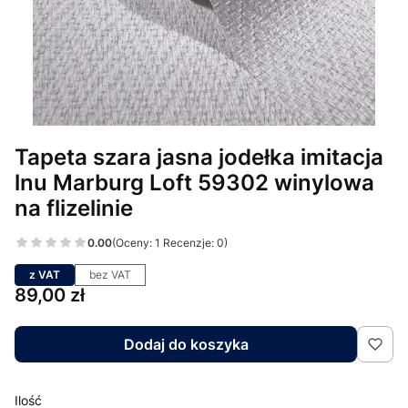
Tapeta szara jasna jodełka imitacja
lnu Marburg Loft 59302 winylowa
na flizelinie
0.00
(Oceny: 1 Recenzje: 0)
z VAT
bez VAT
Cena
89,00 zł
Dodaj do koszyka
Ilość