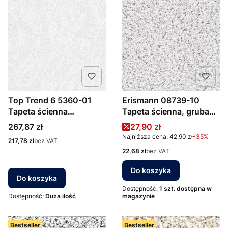
Top Trend 6 5360-01
Erismann 08739-10
Tapeta ścienna
Tapeta ścienna, gruba
Erismann, TAPETA DO
kryjąca kaszka
Cena
Cena promocyjna
267,87 zł
27,90 zł
MALOWANIA szer 1,06m
jasnoszara
Najniższa cena:
42,90 zł
-35%
Cena
217,78 zł
bez VAT
Cena
22,68 zł
bez VAT
Do koszyka
Do koszyka
Dostępność:
1 szt. dostępna w
Dostępność:
Duża ilość
magazynie
Bestseller
Bestseller