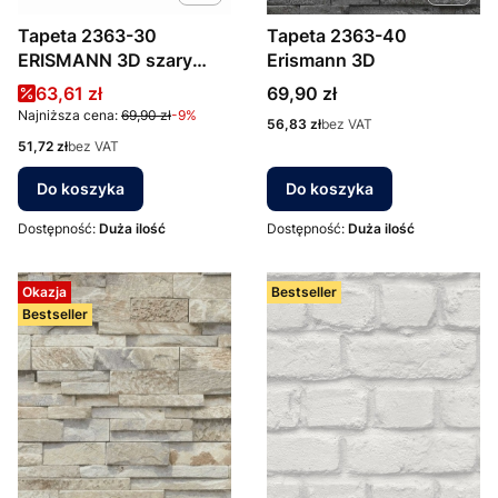
Tapeta 2363-30
Tapeta 2363-40
ERISMANN 3D szary
Erismann 3D
łupek kamień
Cena promocyjna
Cena
63,61 zł
69,90 zł
Najniższa cena:
69,90 zł
-9%
Cena
56,83 zł
bez VAT
Cena
51,72 zł
bez VAT
Do koszyka
Do koszyka
Dostępność:
Duża ilość
Dostępność:
Duża ilość
Okazja
Bestseller
Bestseller