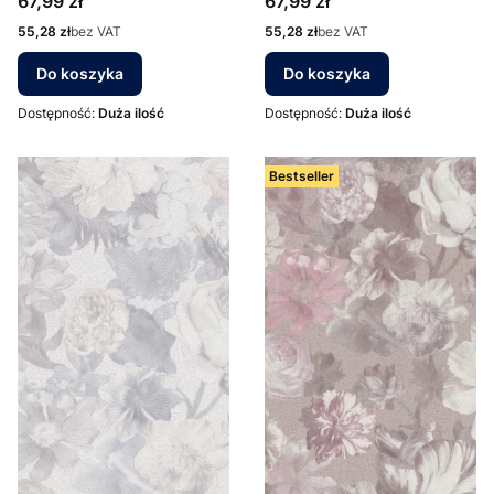
Cena
Cena
67,99 zł
67,99 zł
Cena
Cena
55,28 zł
bez VAT
55,28 zł
bez VAT
Do koszyka
Do koszyka
Dostępność:
Duża ilość
Dostępność:
Duża ilość
Bestseller