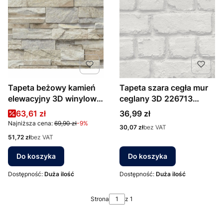
Tapeta beżowy kamień
Tapeta szara cegła mur
elewacyjny 3D winylowa
ceglany 3D 226713
na flizelinie 2363-10
Rasch Kids&Teens III
Cena promocyjna
Cena
63,61 zł
36,99 zł
Erismann Bestseller
Najniższa cena:
69,90 zł
-9%
Cena
30,07 zł
bez VAT
Cena
51,72 zł
bez VAT
Do koszyka
Do koszyka
Dostępność:
Duża ilość
Dostępność:
Duża ilość
Strona
z 1