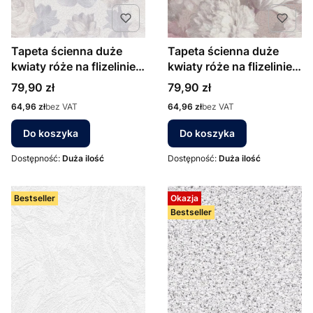
Tapeta ścienna duże
Tapeta ścienna duże
kwiaty róże na flizelinie
kwiaty róże na flizelinie
02513-02 Erismann
02513-70 Erismann
Cena
Cena
79,90 zł
79,90 zł
Cena
Cena
64,96 zł
bez VAT
64,96 zł
bez VAT
Do koszyka
Do koszyka
Dostępność:
Duża ilość
Dostępność:
Duża ilość
Bestseller
Okazja
Bestseller