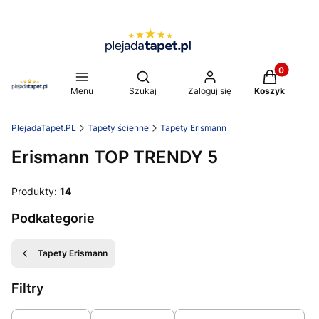
Produkty w 
Otwórz wyszukiwarkę
Menu
Szukaj
Zaloguj się
Koszyk
PlejadaTapet.PL
Tapety ścienne
Tapety Erismann
Erismann TOP TRENDY 5
Produkty:
14
Podkategorie
Tapety Erismann
Filtry