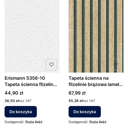
Erismann 5356-10
Tapeta ścienna na
Tapeta ścienna flizelina
flizelinie brązowa lamele
malowanka 10mb
10400-32
Cena
Cena
44,90 zł
67,99 zł
Cena
Cena
36,50 zł
bez VAT
55,28 zł
bez VAT
Do koszyka
Do koszyka
Dostępność:
Duża ilość
Dostępność:
Duża ilość