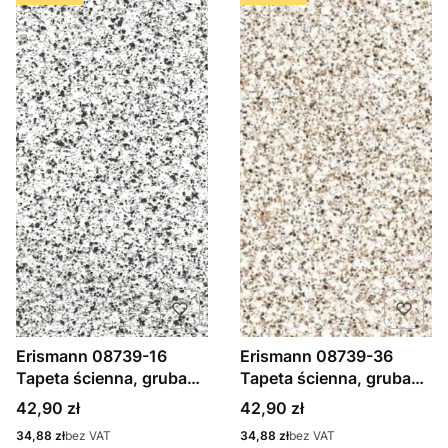
Erismann 08739-16
Erismann 08739-36
Tapeta ścienna, gruba
Tapeta ścienna, gruba
kryjąca kaszka ciemno
kryjąca kaszka brązowa
Cena
Cena
42,90 zł
42,90 zł
szara
Cena
Cena
34,88 zł
bez VAT
34,88 zł
bez VAT