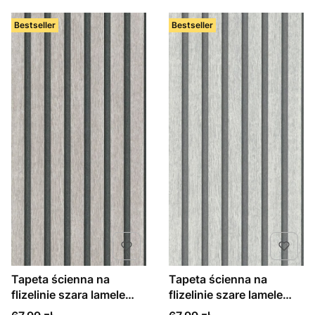
Bestseller
Bestseller
Tapeta ścienna na
Tapeta ścienna na
flizelinie szara lamele
flizelinie szare lamele
10400-38
10400-31