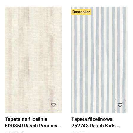
Bestseller
Tapeta na flizelinie
Tapeta flizelinowa
509359 Rasch Peonies
252743 Rasch Kids
szare smugi
World II paski, paseczki,