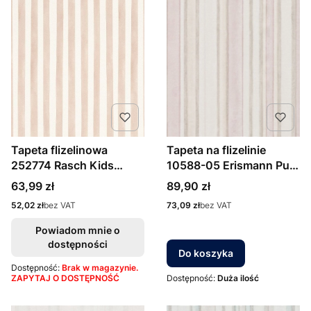
Tapeta flizelinowa
Tapeta na flizelinie
252774 Rasch Kids
10588-05 Erismann Pure
World II paski, paseczki,
Harmony pasy
Cena
Cena
63,99 zł
89,90 zł
beżowe
Cena
Cena
52,02 zł
bez VAT
73,09 zł
bez VAT
Powiadom mnie o
dostępności
Do koszyka
Dostępność:
Brak w magazynie.
ZAPYTAJ O DOSTĘPNOŚĆ
Dostępność:
Duża ilość