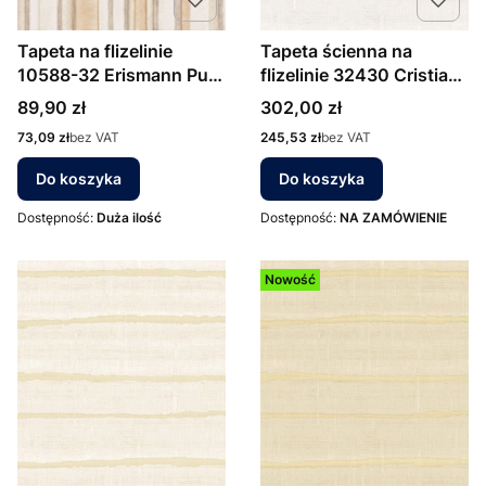
Tapeta na flizelinie
Tapeta ścienna na
10588-32 Erismann Pure
flizelinie 32430 Cristiana
Harmony pasy
Masi Vitalis poziome
Cena
Cena
89,90 zł
302,00 zł
pasy
Cena
Cena
73,09 zł
bez VAT
245,53 zł
bez VAT
Do koszyka
Do koszyka
Dostępność:
Duża ilość
Dostępność:
NA ZAMÓWIENIE
Nowość