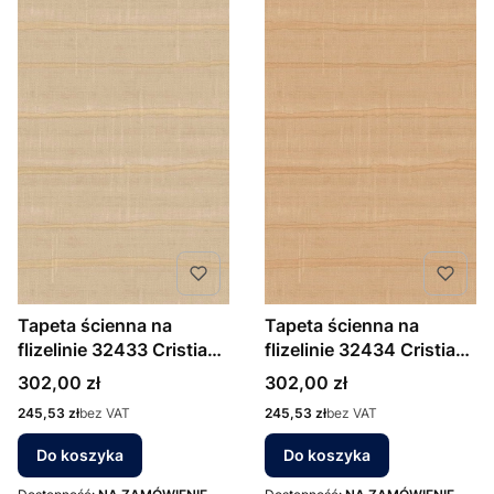
Tapeta ścienna na
Tapeta ścienna na
flizelinie 32433 Cristiana
flizelinie 32434 Cristiana
Masi Vitalis poziome
Masi Vitalis poziome
Cena
Cena
302,00 zł
302,00 zł
pasy
pasy
Cena
Cena
245,53 zł
bez VAT
245,53 zł
bez VAT
Do koszyka
Do koszyka