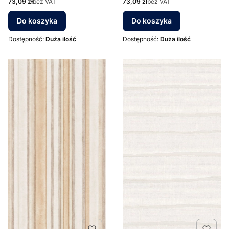
Cena
Cena
73,09 zł
bez VAT
73,09 zł
bez VAT
Do koszyka
Do koszyka
Dostępność:
Duża ilość
Dostępność:
Duża ilość