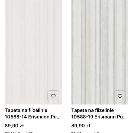
Tapeta na flizelinie
Tapeta na flizelinie
10588-14 Erismann Pure
10588-19 Erismann Pure
Harmony pasy
Harmony pasy
Cena
Cena
89,90 zł
89,90 zł