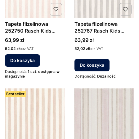
Tapeta flizelinowa
Tapeta flizelinowa
252750 Rasch Kids
252767 Rasch Kids
World II paski, paseczki,
World II paski biało szare
Cena
Cena
63,99 zł
63,99 zł
różowe
Cena
Cena
52,02 zł
bez VAT
52,02 zł
bez VAT
Do koszyka
Do koszyka
Dostępność:
1 szt. dostępna w
magazynie
Dostępność:
Duża ilość
Bestseller