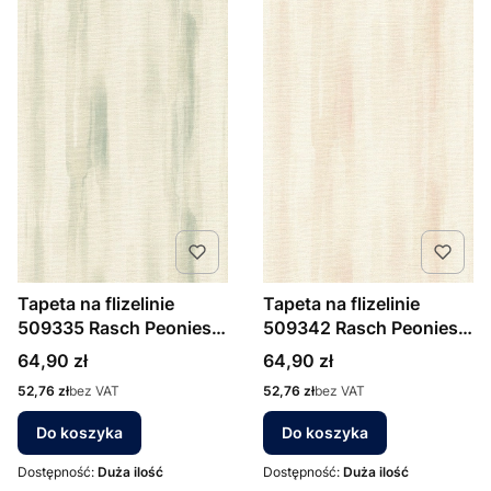
Tapeta na flizelinie
Tapeta na flizelinie
509335 Rasch Peonies
509342 Rasch Peonies
zielone smugi
różowo beżowe smugi
Cena
Cena
64,90 zł
64,90 zł
Cena
Cena
52,76 zł
bez VAT
52,76 zł
bez VAT
Do koszyka
Do koszyka
Dostępność:
Duża ilość
Dostępność:
Duża ilość