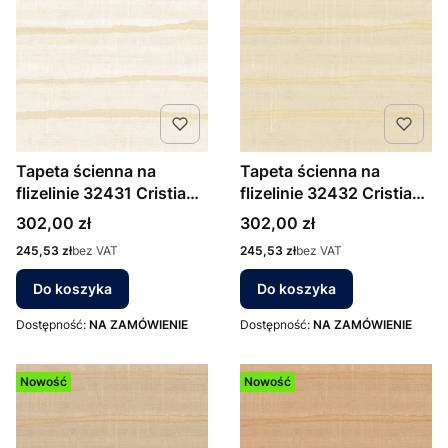
Tapeta ścienna na
Tapeta ścienna na
flizelinie 32431 Cristiana
flizelinie 32432 Cristiana
Masi Vitalis poziome
Masi Vitalis poziome
Cena
Cena
302,00 zł
302,00 zł
pasy
pasy
Cena
Cena
245,53 zł
bez VAT
245,53 zł
bez VAT
Do koszyka
Do koszyka
Dostępność:
NA ZAMÓWIENIE
Dostępność:
NA ZAMÓWIENIE
Nowość
Nowość