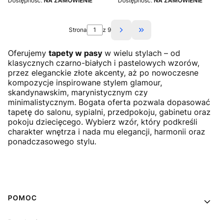
Dostępność:
NA ZAMÓWIENIE
Dostępność:
NA ZAMÓWIENIE
Strona
z 9
Przejdź do ostatniej st
Oferujemy
tapety w pasy
w wielu stylach – od
klasycznych czarno-białych i pastelowych wzorów,
przez eleganckie złote akcenty, aż po nowoczesne
kompozycje inspirowane stylem glamour,
skandynawskim, marynistycznym czy
minimalistycznym. Bogata oferta pozwala dopasować
tapetę do salonu, sypialni, przedpokoju, gabinetu oraz
pokoju dziecięcego. Wybierz wzór, który podkreśli
charakter wnętrza i nada mu elegancji, harmonii oraz
ponadczasowego stylu.
Linki w stopce
POMOC