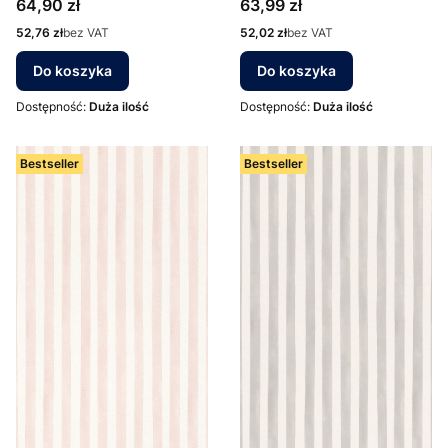
Cena
Cena
64,90 zł
63,99 zł
niebieskie
Cena
Cena
52,76 zł
bez VAT
52,02 zł
bez VAT
Do koszyka
Do koszyka
Dostępność:
Duża ilość
Dostępność:
Duża ilość
Bestseller
Bestseller