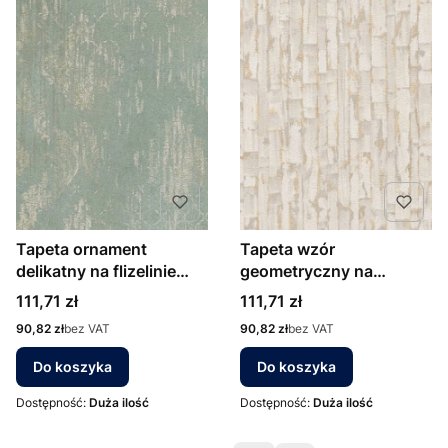
Tapeta ornament
Tapeta wzór
delikatny na flizelinie
geometryczny na
78672-5 AS Creation
flizelinie 78666-1 AS
Cena
Cena
111,71 zł
111,71 zł
zielony sage złoty
Creation beżowo złota
Cena
Cena
90,82 zł
bez VAT
90,82 zł
bez VAT
Do koszyka
Do koszyka
Dostępność:
Duża ilość
Dostępność:
Duża ilość