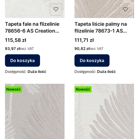
Tapeta fale na flizelinie
Tapeta liście palmy na
78656-6 AS Creation
flizelinie 78673-1 AS
popielata
Creation beżowo
Cena
Cena
115,58 zł
111,71 zł
brązowe
Cena
Cena
93,97 zł
bez VAT
90,82 zł
bez VAT
Do koszyka
Do koszyka
Dostępność:
Duża ilość
Dostępność:
Duża ilość
Nowość
Nowość