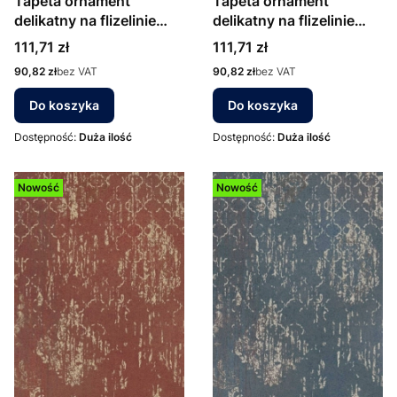
Tapeta ornament
Tapeta ornament
delikatny na flizelinie
delikatny na flizelinie
78672-1 AS Creation
78672-2 AS Creation
Cena
Cena
111,71 zł
111,71 zł
szary srebrny
beżowy złoty
Cena
Cena
90,82 zł
bez VAT
90,82 zł
bez VAT
Do koszyka
Do koszyka
Dostępność:
Duża ilość
Dostępność:
Duża ilość
Nowość
Nowość