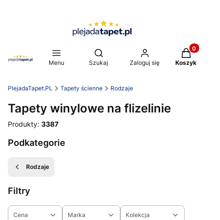
Produkty w 
Otwórz wyszukiwarkę
Menu
Szukaj
Zaloguj się
Koszyk
PlejadaTapet.PL
Tapety ścienne
Rodzaje
Tapety winylowe na flizelinie
Produkty:
3387
Podkategorie
Rodzaje
Filtry
Cena
Marka
Kolekcja