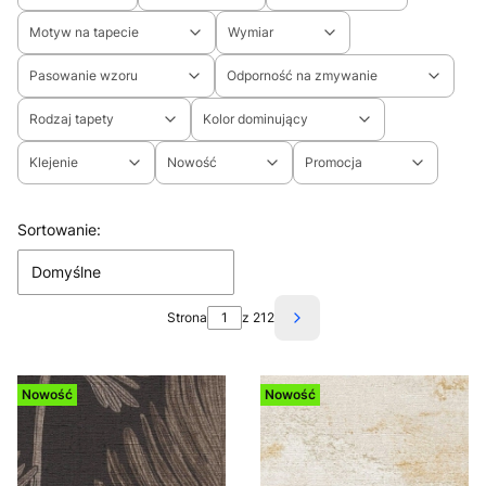
Motyw na tapecie
Wymiar
Pasowanie wzoru
Odporność na zmywanie
Rodzaj tapety
Kolor dominujący
Klejenie
Nowość
Promocja
Koniec filtrów
Lista produktów
Sortowanie:
Domyślne
Strona
z 212
Następne produkty
Nowość
Nowość