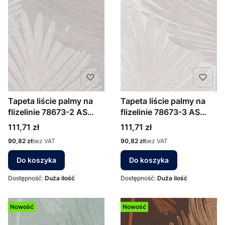
Tapeta liście palmy na
Tapeta liście palmy na
flizelinie 78673-2 AS
flizelinie 78673-3 AS
Creation ciepły szary
Creation szaro beżowe
Cena
Cena
111,71 zł
111,71 zł
Cena
Cena
90,82 zł
bez VAT
90,82 zł
bez VAT
Do koszyka
Do koszyka
Dostępność:
Duża ilość
Dostępność:
Duża ilość
Nowość
Nowość