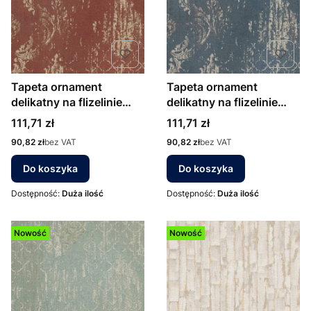
Tapeta ornament
Tapeta ornament
delikatny na flizelinie
delikatny na flizelinie
78672-3 AS Creation
78672-4 AS Creation
Cena
Cena
111,71 zł
111,71 zł
bordowo złoty
granatowo srebrny
Cena
Cena
90,82 zł
bez VAT
90,82 zł
bez VAT
Do koszyka
Do koszyka
Dostępność:
Duża ilość
Dostępność:
Duża ilość
Nowość
Nowość