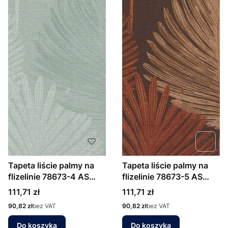
Tapeta liście palmy na
Tapeta liście palmy na
flizelinie 78673-4 AS
flizelinie 78673-5 AS
Creation zielono
Creation brązowo
Cena
Cena
111,71 zł
111,71 zł
seledynowa
miedziany
Cena
Cena
90,82 zł
bez VAT
90,82 zł
bez VAT
Do koszyka
Do koszyka