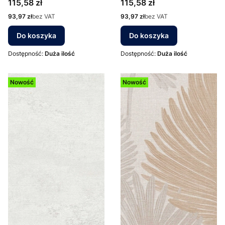
Cena
Cena
115,58 zł
115,58 zł
Cena
Cena
93,97 zł
bez VAT
93,97 zł
bez VAT
Do koszyka
Do koszyka
Dostępność:
Duża ilość
Dostępność:
Duża ilość
Nowość
Nowość