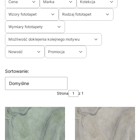
Cena
Marka
Kolekcja
Wzory fototapet
Rodzaj fototapet
Wymiary fototapety
Możliwość doklejenia kolejnego motywu
Nowość
Promocja
Koniec filtrów
Lista produktów
Sortowanie:
Domyślne
Strona
z 1