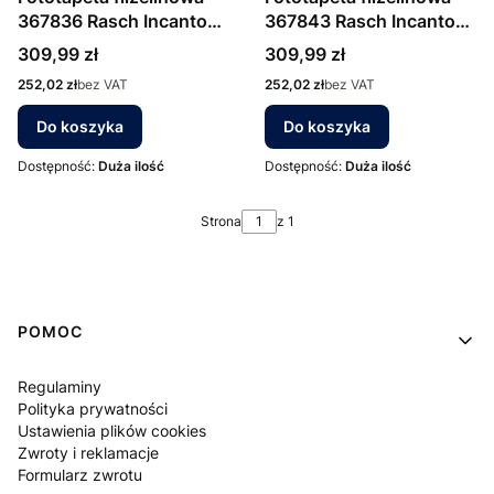
367836 Rasch Incanto
367843 Rasch Incanto
fale 3D
fale 3D
Cena
Cena
309,99 zł
309,99 zł
Cena
Cena
252,02 zł
bez VAT
252,02 zł
bez VAT
Do koszyka
Do koszyka
Dostępność:
Duża ilość
Dostępność:
Duża ilość
Strona
z 1
Linki w stopce
POMOC
Regulaminy
Polityka prywatności
Ustawienia plików cookies
Zwroty i reklamacje
Formularz zwrotu