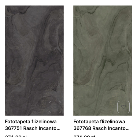
Fototapeta flizelinowa
Fototapeta flizelinowa
367751 Rasch Incanto
367768 Rasch Incanto
motyw abstrakcji natura
motyw abstrakcja natura