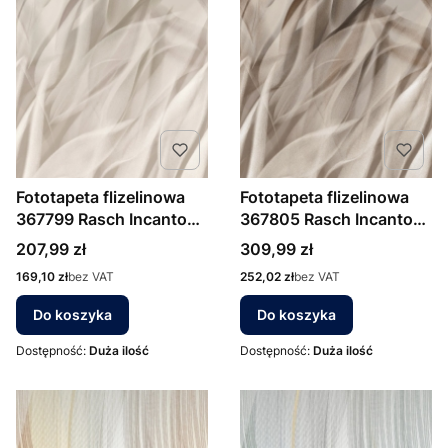
Fototapeta flizelinowa
Fototapeta flizelinowa
367799 Rasch Incanto
367805 Rasch Incanto
natura trawy liście
natura, trawy, liście
Cena
Cena
207,99 zł
309,99 zł
Cena
Cena
169,10 zł
bez VAT
252,02 zł
bez VAT
Do koszyka
Do koszyka
Dostępność:
Duża ilość
Dostępność:
Duża ilość