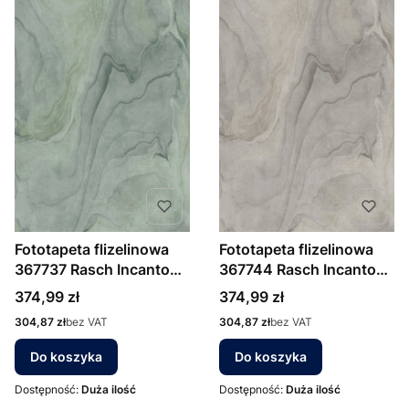
Fototapeta flizelinowa
Fototapeta flizelinowa
367737 Rasch Incanto
367744 Rasch Incanto
motyw abstrakcji natura
motyw abstrakcji natura
Cena
Cena
374,99 zł
374,99 zł
Cena
Cena
304,87 zł
bez VAT
304,87 zł
bez VAT
Do koszyka
Do koszyka
Dostępność:
Duża ilość
Dostępność:
Duża ilość