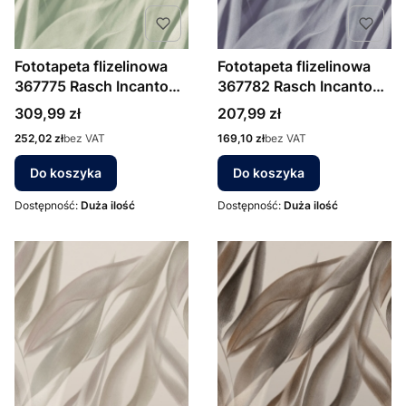
Fototapeta flizelinowa
Fototapeta flizelinowa
367775 Rasch Incanto
367782 Rasch Incanto
natura trawy liście
natura trawy liście
Cena
Cena
309,99 zł
207,99 zł
Cena
Cena
252,02 zł
bez VAT
169,10 zł
bez VAT
Do koszyka
Do koszyka
Dostępność:
Duża ilość
Dostępność:
Duża ilość