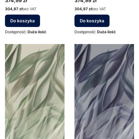
Cena
Cena
374,99 zł
374,99 zł
Cena
Cena
304,87 zł
bez VAT
304,87 zł
bez VAT
Do koszyka
Do koszyka
Dostępność:
Duża ilość
Dostępność:
Duża ilość