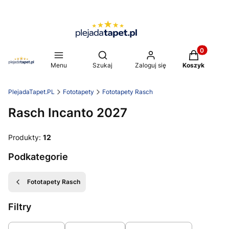
Produkty w 
Otwórz wyszukiwarkę
Menu
Szukaj
Zaloguj się
Koszyk
PlejadaTapet.PL
Fototapety
Fototapety Rasch
Rasch Incanto 2027
Produkty:
12
Podkategorie
Fototapety Rasch
Filtry