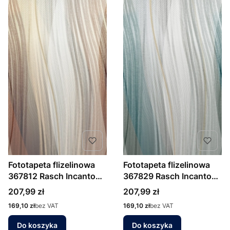
Fototapeta flizelinowa
Fototapeta flizelinowa
367812 Rasch Incanto
367829 Rasch Incanto
fale 3D
fale 3D
Cena
Cena
207,99 zł
207,99 zł
Cena
Cena
169,10 zł
bez VAT
169,10 zł
bez VAT
Do koszyka
Do koszyka