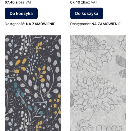
Cena
Cena
67,40 zł
bez VAT
67,40 zł
bez VAT
Do koszyka
Do koszyka
Dostępność:
NA ZAMÓWIENIE
Dostępność:
NA ZAMÓWIENIE