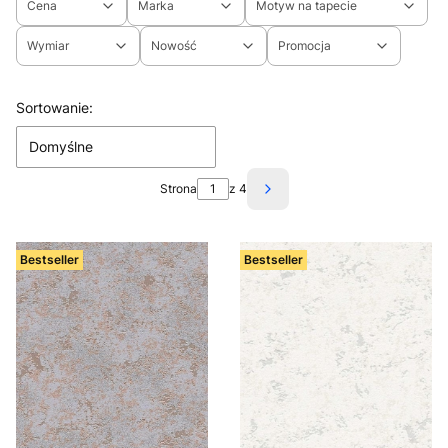
Cena
Marka
Motyw na tapecie
Wymiar
Nowość
Promocja
Koniec filtrów
Lista produktów
Sortowanie:
Domyślne
Strona
z 4
Następne produkty
Bestseller
Bestseller