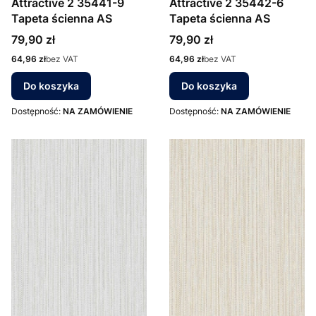
Attractive 2 35441-9
Attractive 2 35442-6
Tapeta ścienna AS
Tapeta ścienna AS
Cena
Cena
79,90 zł
79,90 zł
Cena
Cena
64,96 zł
bez VAT
64,96 zł
bez VAT
Do koszyka
Do koszyka
Dostępność:
NA ZAMÓWIENIE
Dostępność:
NA ZAMÓWIENIE