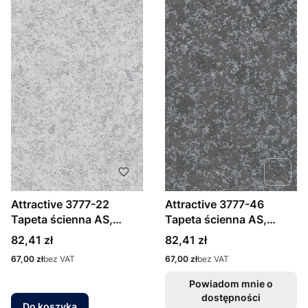
Attractive 3777-22
Attractive 3777-46
Tapeta ścienna AS,
Tapeta ścienna AS,
ozdobny tynk
ozdobny tynk
Cena
Cena
82,41 zł
82,41 zł
Cena
Cena
67,00 zł
bez VAT
67,00 zł
bez VAT
Powiadom mnie o
dostępności
Do koszyka