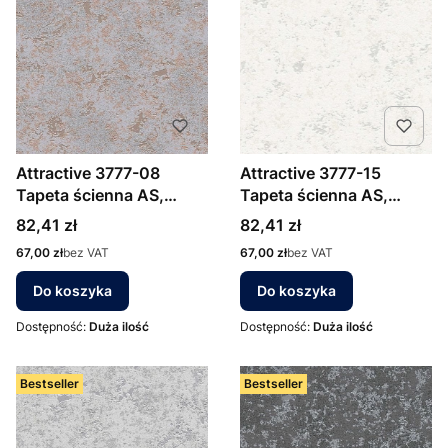
Attractive 3777-08
Attractive 3777-15
Tapeta ścienna AS,
Tapeta ścienna AS,
ozdobny tynk
ozdobny tynk
Cena
Cena
82,41 zł
82,41 zł
Cena
Cena
67,00 zł
bez VAT
67,00 zł
bez VAT
Do koszyka
Do koszyka
Dostępność:
Duża ilość
Dostępność:
Duża ilość
Bestseller
Bestseller