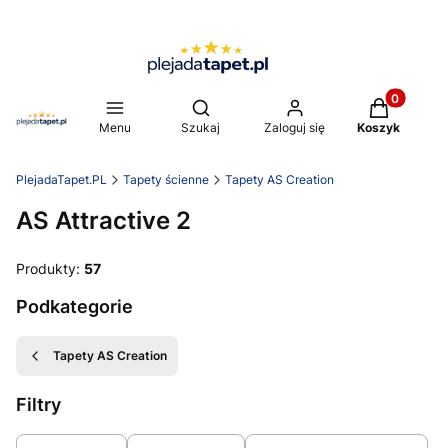
Produkty w 
Otwórz wyszukiwarkę
Menu
Szukaj
Zaloguj się
Koszyk
PlejadaTapet.PL
Tapety ścienne
Tapety AS Creation
AS Attractive 2
Produkty:
57
Podkategorie
Tapety AS Creation
Filtry