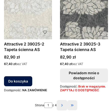
Attractive 2 39025-2
Attractive 2 39025-3
Tapeta ścienna AS
Tapeta ścienna AS
Cena
Cena
82,90 zł
82,90 zł
Cena
Cena
67,40 zł
bez VAT
67,40 zł
bez VAT
Powiadom mnie o
dostępności
Do koszyka
Dostępność:
Brak w magazynie.
Dostępność:
NA ZAMÓWIENIE
ZAPYTAJ O DOSTĘPNOŚĆ
Strona
z 4
Przejdź do ostatniej st