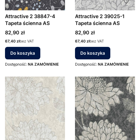
Attractive 2 38847-4
Attractive 2 39025-1
Tapeta ścienna AS
Tapeta ścienna AS
Cena
Cena
82,90 zł
82,90 zł
Cena
Cena
67,40 zł
bez VAT
67,40 zł
bez VAT
Do koszyka
Do koszyka
Dostępność:
NA ZAMÓWIENIE
Dostępność:
NA ZAMÓWIENIE