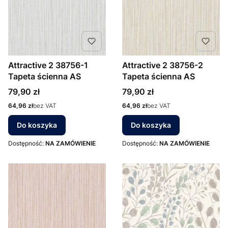
Attractive 2 38756-1
Attractive 2 38756-2
Tapeta ścienna AS
Tapeta ścienna AS
Cena
Cena
79,90 zł
79,90 zł
Cena
Cena
64,96 zł
bez VAT
64,96 zł
bez VAT
Do koszyka
Do koszyka
Dostępność:
NA ZAMÓWIENIE
Dostępność:
NA ZAMÓWIENIE