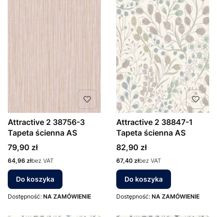
Attractive 2 38756-3
Attractive 2 38847-1
Tapeta ścienna AS
Tapeta ścienna AS
Cena
Cena
79,90 zł
82,90 zł
Cena
Cena
64,96 zł
bez VAT
67,40 zł
bez VAT
Do koszyka
Do koszyka
Dostępność:
NA ZAMÓWIENIE
Dostępność:
NA ZAMÓWIENIE