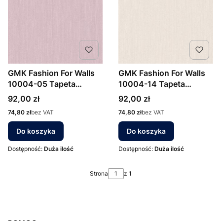
GMK Fashion For Walls
GMK Fashion For Walls
10004-05 Tapeta
10004-14 Tapeta
ścienna Erismann
ścienna Erismann
Cena
Cena
92,00 zł
92,00 zł
Cena
Cena
74,80 zł
bez VAT
74,80 zł
bez VAT
Do koszyka
Do koszyka
Dostępność:
Duża ilość
Dostępność:
Duża ilość
Strona
z 1