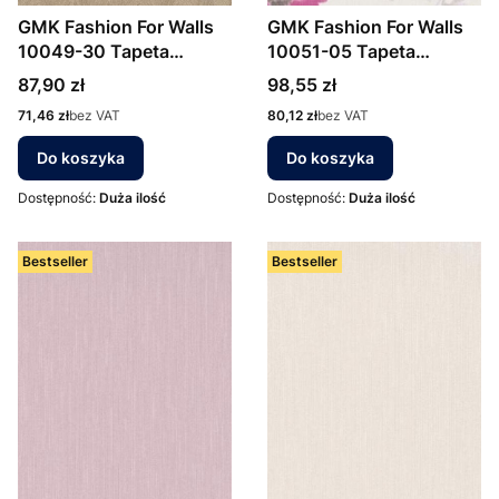
GMK Fashion For Walls
GMK Fashion For Walls
10049-30 Tapeta
10051-05 Tapeta
ścienna Erismann
ścienna Erismann
Cena
Cena
87,90 zł
98,55 zł
Cena
Cena
71,46 zł
bez VAT
80,12 zł
bez VAT
Do koszyka
Do koszyka
Dostępność:
Duża ilość
Dostępność:
Duża ilość
Bestseller
Bestseller