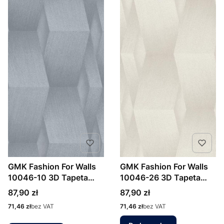
GMK Fashion For Walls
GMK Fashion For Walls
10046-10 3D Tapeta
10046-26 3D Tapeta
ścienna Erismann
ścienna Erismann
Cena
Cena
87,90 zł
87,90 zł
Cena
Cena
71,46 zł
bez VAT
71,46 zł
bez VAT