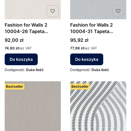
Fashion for Walls 2
Fashion for Walls 2
10004-26 Tapeta
10004-31 Tapeta
ścienna Erismann
ścienna Erismann
Cena
Cena
92,00 zł
95,92 zł
Cena
Cena
74,80 zł
bez VAT
77,98 zł
bez VAT
Do koszyka
Do koszyka
Dostępność:
Duża ilość
Dostępność:
Duża ilość
Bestseller
Bestseller