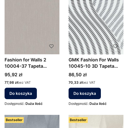
Fashion for Walls 2
GMK Fashion For Walls
10004-37 Tapeta
10045-10 3D Tapeta
ścienna Erismann
ścienna Erismann
Cena
Cena
95,92 zł
86,50 zł
Cena
Cena
77,98 zł
bez VAT
70,33 zł
bez VAT
Do koszyka
Do koszyka
Dostępność:
Duża ilość
Dostępność:
Duża ilość
Bestseller
Bestseller