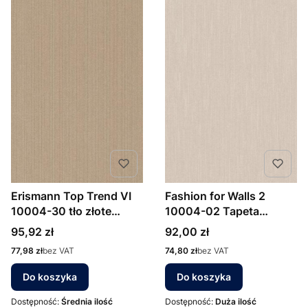
Erismann Top Trend VI
Fashion for Walls 2
10004-30 tło złote
10004-02 Tapeta
prążkowane
ścienna Erismann
Cena
Cena
95,92 zł
92,00 zł
Cena
Cena
77,98 zł
bez VAT
74,80 zł
bez VAT
Do koszyka
Do koszyka
Dostępność:
Średnia ilość
Dostępność:
Duża ilość