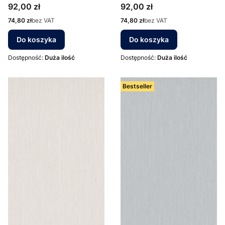
ścienna Erismann
ścienna Erismann
Cena
Cena
92,00 zł
92,00 zł
Cena
Cena
74,80 zł
bez VAT
74,80 zł
bez VAT
Do koszyka
Do koszyka
Dostępność:
Duża ilość
Dostępność:
Duża ilość
Bestseller