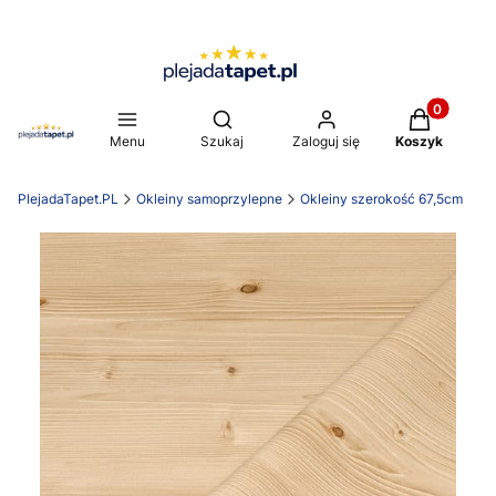
Produkty w 
Otwórz wyszukiwarkę
Menu
Szukaj
Zaloguj się
Koszyk
PlejadaTapet.PL
Okleiny samoprzylepne
Okleiny szerokość 67,5cm