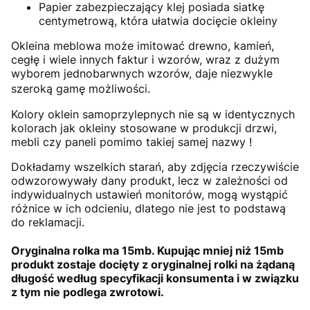
Papier zabezpieczający klej posiada siatkę
centymetrową, która ułatwia docięcie okleiny
Okleina meblowa może imitować drewno, kamień,
cegłę i wiele innych faktur i wzorów, wraz z dużym
wyborem jednobarwnych wzorów, daje niezwykle
szeroką gamę możliwości.
Kolory oklein samoprzylepnych nie są w identycznych
kolorach jak okleiny stosowane w produkcji drzwi,
mebli czy paneli pomimo takiej samej nazwy !
Dokładamy wszelkich starań, aby zdjęcia rzeczywiście
odwzorowywały dany produkt, lecz w zależności od
indywidualnych ustawień monitorów, mogą wystąpić
różnice w ich odcieniu, dlatego nie jest to podstawą
do reklamacji.
Oryginalna rolka ma 15mb. Kupując mniej niż 15mb
produkt zostaje docięty z oryginalnej rolki na żądaną
długość według specyfikacji konsumenta i w związku
z tym nie podlega zwrotowi.