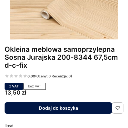
Okleina meblowa samoprzylepna
Sosna Jurajska 200-8344 67,5cm
d-c-fix
0.00
(Oceny: 0 Recenzje: 0)
z VAT
bez VAT
Cena
13,50 zł
Dodaj do koszyka
Ilość