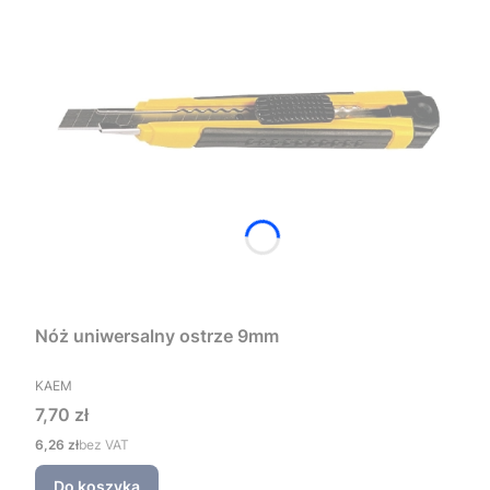
Nóż uniwersalny ostrze 9mm
PRODUCENT
KAEM
Cena
7,70 zł
Cena
6,26 zł
bez VAT
Do koszyka