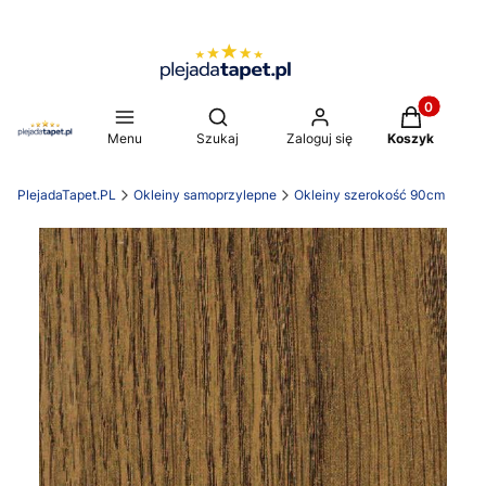
Produkty w 
Otwórz wyszukiwarkę
Menu
Szukaj
Zaloguj się
Koszyk
PlejadaTapet.PL
Okleiny samoprzylepne
Okleiny szerokość 90cm