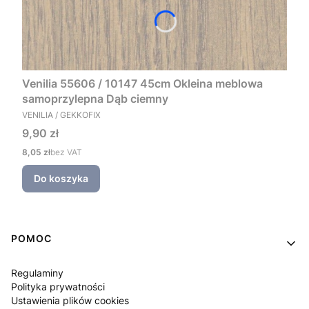
Venilia 55606 / 10147 45cm Okleina meblowa
samoprzylepna Dąb ciemny
PRODUCENT
VENILIA / GEKKOFIX
Cena
9,90 zł
Cena
8,05 zł
bez VAT
Do koszyka
Linki w stopce
POMOC
Regulaminy
Polityka prywatności
Ustawienia plików cookies