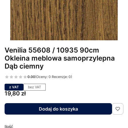
Venilia 55608 / 10935 90cm
Okleina meblowa samoprzylepna
Dąb ciemny
0.00
(Oceny: 0 Recenzje: 0)
z VAT
bez VAT
Cena
19,80 zł
Dodaj do koszyka
Ilość