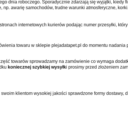
ego dnia roboczego. Sporadycznie zdarzają się wyjątki, kiedy fi
 np. awarię samochodów, trudne warunki atmosferyczne, kork
stronach internetowych kurierów podając numer przesyłki, któr
enia towaru w sklepie plejadatapet.pl do momentu nadania pacz
aż część towarów sprowadzamy na zamówienie co wymaga dodatk
adku
koniecznej szybkiej wysyłk
i prosimy przed złożeniem zam
a swoim klientom wysokiej jakości sprawdzone formy dostawy, d