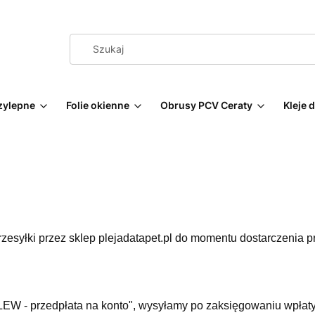
zylepne
Folie okienne
Obrusy PCV Ceraty
Kleje 
esyłki przez sklep plejadatapet.pl do momentu dostarczenia pr
LEW - przedpłata na konto", wysyłamy po zaksięgowaniu wpłat