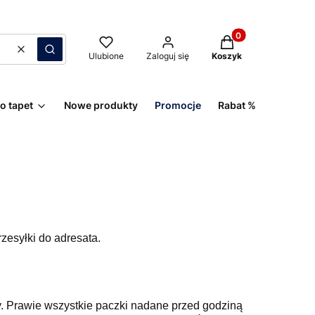
Produkty w koszyk
Wyczyść
Szukaj
Ulubione
Zaloguj się
Koszyk
do tapet
Nowe produkty
Promocje
Rabat %
zesyłki do adresata.
y. Prawie wszystkie paczki nadane przed godziną